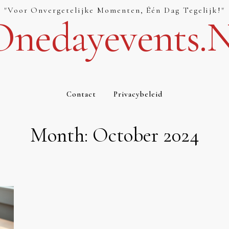
"Voor Onvergetelijke Momenten, Één Dag Tegelijk!"
Onedayevents.n
Contact
Privacybeleid
Month:
October 2024