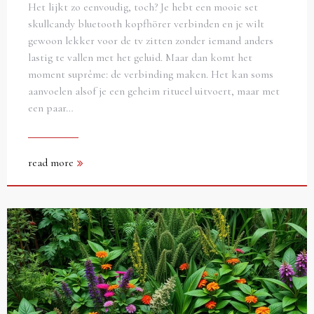
Het lijkt zo eenvoudig, toch? Je hebt een mooie set
skullcandy bluetooth kopfhörer verbinden en je wilt
gewoon lekker voor de tv zitten zonder iemand anders
lastig te vallen met het geluid. Maar dan komt het
moment suprême: de verbinding maken. Het kan soms
aanvoelen alsof je een geheim ritueel uitvoert, maar met
een paar…
read more