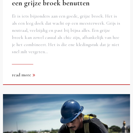
een grijze broek benutten
Er is iets bijzonders aan een goede, grijze broek. Het is
als een leeg doek dat wacht op een meesterwerk. Grijs is
neutraal, veelzijdig en past bij bijna alles. Een grijze
broek kan zowel casual als chic zijn, afhankelijk van hoe
je het combineert. Het is die ene kledingstuk dat je niet
snel zult vergeten…
read more