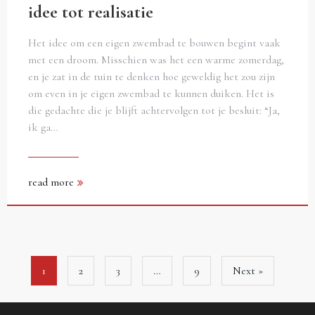
idee tot realisatie
Het idee om een eigen zwembad te bouwen begint vaak
met een droom. Misschien was het een warme zomerdag,
en je zat in de tuin te denken hoe geweldig het zou zijn
om even in je eigen zwembad te kunnen duiken. Het is
die gedachte die je blijft achtervolgen tot je besluit: “Ja,
ik ga…
read more
1
2
3
…
9
Next »