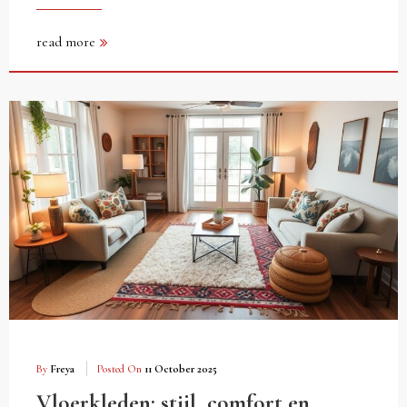
read more
By
Freya
Posted On
11 October 2025
Vloerkleden: stijl, comfort en