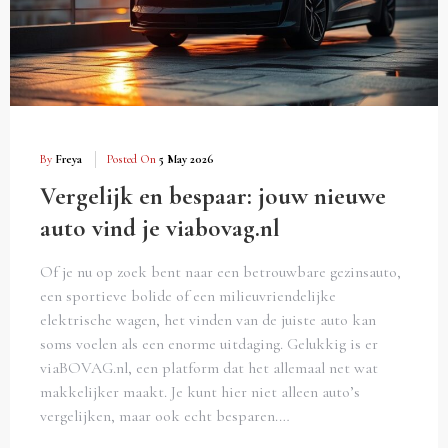
By
Freya
Posted On
5 May 2026
Vergelijk en bespaar: jouw nieuwe
auto vind je viabovag.nl
Of je nu op zoek bent naar een betrouwbare gezinsauto,
een sportieve bolide of een milieuvriendelijke
elektrische wagen, het vinden van de juiste auto kan
soms voelen als een enorme uitdaging. Gelukkig is er
viaBOVAG.nl, een platform dat het allemaal net wat
makkelijker maakt. Je kunt hier niet alleen auto’s
vergelijken, maar ook echt besparen.…