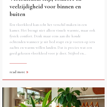
veelzijdigheid voor binnen en
buiten
Een vloerkleed kan echt het verschil maken in een
kamer. Het brengt niet alleen visuele warmte, maar ook
fysiek comfort. Denk maar eens aan die koude
ochtenden wanneer je uit bed stapt en je voeten op iets
zachts en warms willen landen. Dat is precies wat een
goed gekozen vloerkleed voor je doet. Stijlvol en…
read more