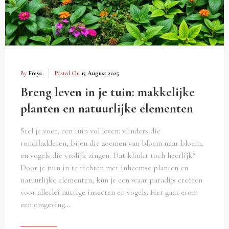
By
Freya
Posted On
15 August 2025
Breng leven in je tuin: makkelijke
planten en natuurlijke elementen
Stel je voor, een tuin vol leven: vlinders die
rondfladderen, bijen die zoemen van bloem naar bloem,
en vogels die vrolijk zingen. Dat klinkt toch heerlijk?
Door je tuin in te richten met inheemse planten en
natuurlijke elementen, kun je een waar paradijs creëren
voor allerlei nuttige insecten en vogels. Het gaat erom
een omgeving…