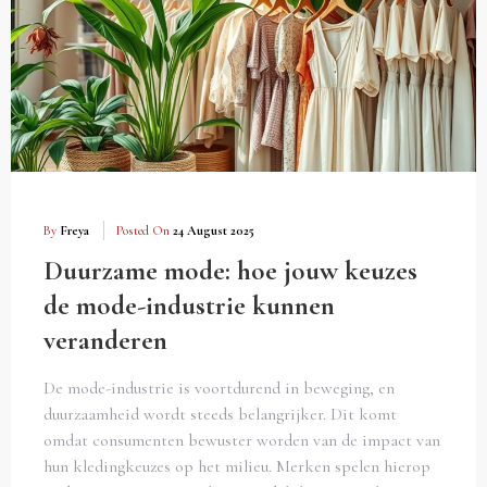
By
Freya
Posted On
24 August 2025
Duurzame mode: hoe jouw keuzes
de mode-industrie kunnen
veranderen
De mode-industrie is voortdurend in beweging, en
duurzaamheid wordt steeds belangrijker. Dit komt
omdat consumenten bewuster worden van de impact van
hun kledingkeuzes op het milieu. Merken spelen hierop