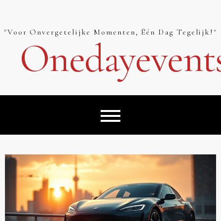
Skip
to
content
"Voor Onvergetelijke Momenten, Één Dag Tegelijk!"
Onedayevent