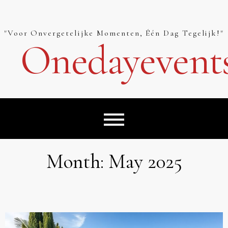
Skip
to
content
"Voor Onvergetelijke Momenten, Één Dag Tegelijk!"
Onedayevent
Month:
May 2025