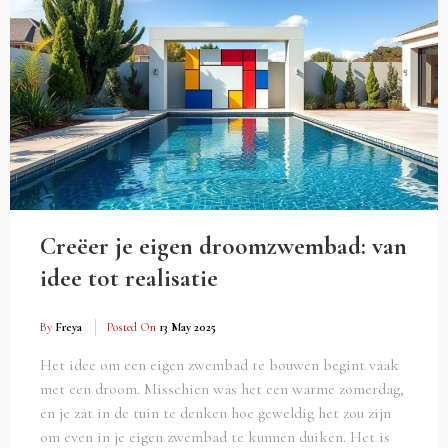
Creëer je eigen droomzwembad: van
idee tot realisatie
By
Freya
Posted On
13 May 2025
Het idee om een eigen zwembad te bouwen begint vaak
met een droom. Misschien was het een warme zomerdag,
en je zat in de tuin te denken hoe geweldig het zou zijn
om even in je eigen zwembad te kunnen duiken. Het is