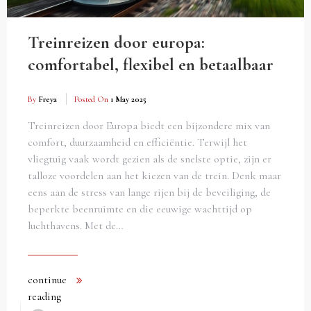
Treinreizen door europa:
comfortabel, flexibel en betaalbaar
By
Freya
Posted On
1 May 2025
Treinreizen door Europa biedt een bijzondere mix van
comfort, duurzaamheid en efficiëntie. Terwijl het
vliegtuig vaak wordt gezien als de snelste optie, zijn er
talloze voordelen aan het kiezen van de trein. Denk maar
eens aan de stress van lange rijen bij de beveiliging, de
beperkte beenruimte en die eeuwige wachttijd op
luchthavens. Met de…
continue
reading