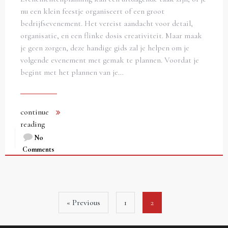
nu een klein feestje organiseert of een groot
bedrijfsevenement. Het vereist aandacht voor detail,
organisatie, en een flinke dosis creativiteit. Maar maak
je geen zorgen, deze handige gids zal je helpen om je
volgende evenement met gemak te plannen. Voordat je
begint met het plannen van je…
continue
reading
No
Comments
« Previous
1
2