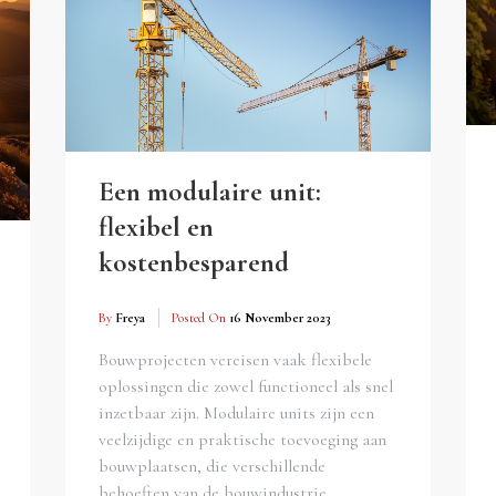
Een modulaire unit:
flexibel en
kostenbesparend
By
Freya
Posted On
16 November 2023
Bouwprojecten vereisen vaak flexibele
oplossingen die zowel functioneel als snel
inzetbaar zijn. Modulaire units zijn een
veelzijdige en praktische toevoeging aan
bouwplaatsen, die verschillende
behoeften van de bouwindustrie