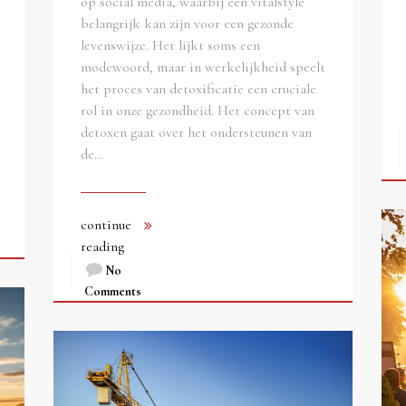
op social media, waarbij een vitalstyle
belangrijk kan zijn voor een gezonde
levenswijze. Het lijkt soms een
modewoord, maar in werkelijkheid speelt
het proces van detoxificatie een cruciale
rol in onze gezondheid. Het concept van
detoxen gaat over het ondersteunen van
de…
continue
reading
No
Comments