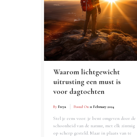
Waarom lichtgewicht
uitrusting een must is
voor dagtochten
By
Freya
Posted On
11 February 2024
Stel je eens voor: je bent omgeven door de
schoonheid van de natuur, met elk zintuig
op scherp gesteld. Maar in plaats van te