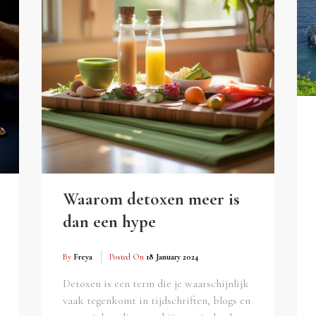
Waarom detoxen meer is
dan een hype
By
Freya
Posted On
18 January 2024
Detoxen is een term die je waarschijnlijk
vaak tegenkomt in tijdschriften, blogs en