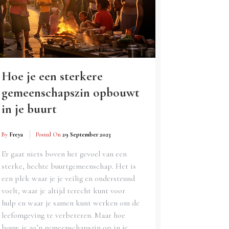
Hoe je een sterkere
gemeenschapszin opbouwt
in je buurt
By
Freya
Posted On
29 September 2023
Er gaat niets boven het gevoel van een
sterke, hechte buurtgemeenschap. Het is
een plek waar je je veilig en ondersteund
voelt, waar je altijd terecht kunt voor
hulp en waar je samen kunt werken om de
leefomgeving te verbeteren. Maar hoe
bouw je zo’n gemeenschapszin op in je