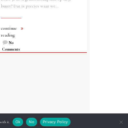
buurt? Dat is precies waar we…
continue
reading
No
Comments
Ok
No
Privacy Policy
with it.