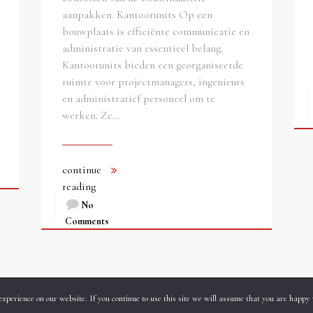
aanpakken. Kantoorunits Op een
bouwplaats is efficiënte communicatie en
administratie van essentieel belang.
Kantoorunits bieden een georganiseerde
ruimte voor projectmanagers, ingenieurs
en administratief personeel om te
werken. Ze…
continue
reading
No
Comments
« Previous
1
2
3
4
experience on our website. If you continue to use this site we will assume that you are happy 