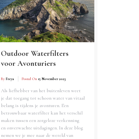
Outdoor Waterfilters
voor Avonturiers
By
Freya
Posted On
15 November 2023
Als liefhebber van het buitenleven weet
je dat toegang tot schoon water van vitaal
belang is tijdens je avonturen. Een
betrouwbaar waterfilter kan het verschil
maken tussen een zorgeloze verkenning
en onverwachte uitdagingen. In deze blog
nemen we je mee naar de wereld van