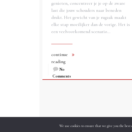
genieten, concentreer je je op de zware
last die jouw schouders naar beneden
drukt. Het gewicht van je rugzak maakt
elke stap moeilijker dan de vorige. Het is
een veelvoorkomend scenario…
continue
reading
No
Comments
We use cookies to ensure that we give you the best 