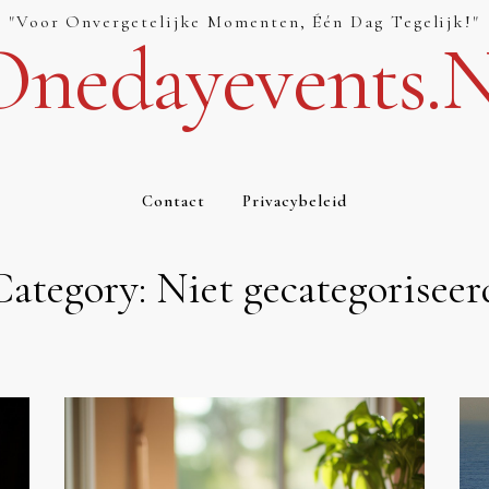
"Voor Onvergetelijke Momenten, Één Dag Tegelijk!"
Onedayevents.n
Contact
Privacybeleid
Category:
Niet gecategoriseer