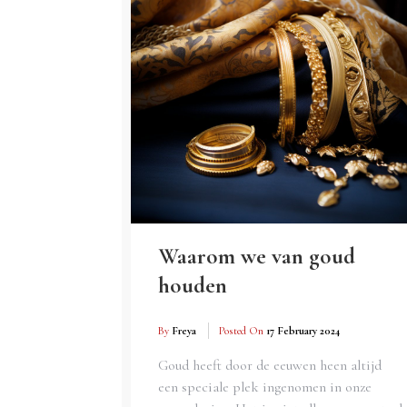
Waarom we van goud
houden
By
Freya
Posted On
17 February 2024
Goud heeft door de eeuwen heen altijd
een speciale plek ingenomen in onze