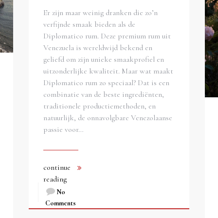
Er zijn maar weinig dranken die zo’n
verfijnde smaak bieden als de
Diplomatico rum. Deze premium rum uit
Venezuela is wereldwijd bekend en
geliefd om zijn unieke smaakprofiel en
uitzonderlijke kwaliteit. Maar wat maakt
Diplomatico rum zo speciaal? Dat is een
combinatie van de beste ingrediënten,
traditionele productiemethoden, en
natuurlijk, de onnavolgbare Venezolaanse
passie voor…
continue
reading
No
Comments