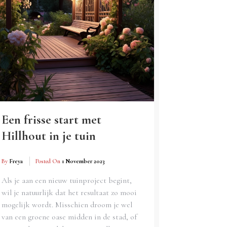
Een frisse start met
Hillhout in je tuin
By
Freya
Posted On
1 November 2023
Als je aan een nieuw tuinproject begint,
wil je natuurlijk dat het resultaat zo mooi
mogelijk wordt. Misschien droom je wel
van een groene oase midden in de stad, of