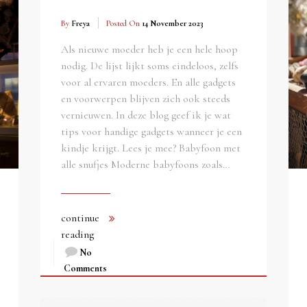
By
Freya
Posted On
14 November 2023
Als nieuwe moeder heb je een hele hoop
nodig. De lijst lijkt soms eindeloos, zelfs
voor al ervaren moeders. En alle gadgets
en voorwerpen blijven zich ook steeds
vernieuwen. In deze blog geef ik je wat
tips voor handige gadgets wanneer je een
kindje krijgt. Lees je mee? Babyfoon met
alle snufjes Moderne babyfoons zoals…
continue
reading
No
Comments