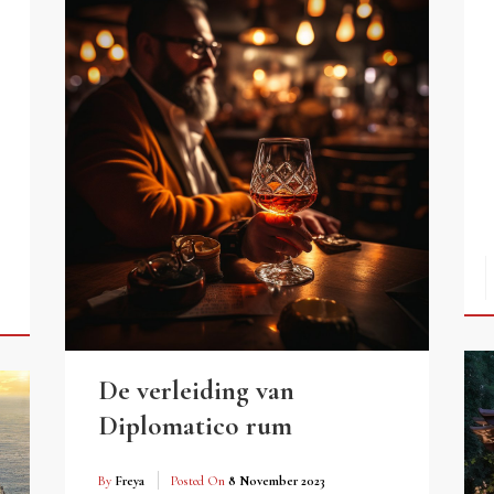
De verleiding van
Diplomatico rum
By
Freya
Posted On
8 November 2023