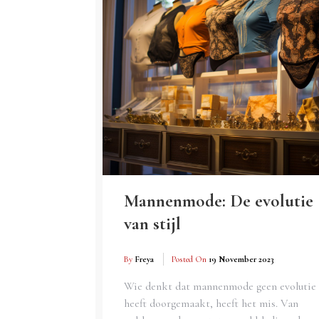
Mannenmode: De evolutie
van stijl
By
Freya
Posted On
19 November 2023
Wie denkt dat mannenmode geen evolutie
heeft doorgemaakt, heeft het mis. Van