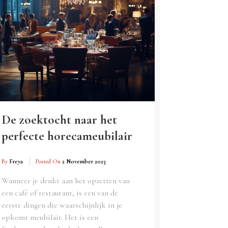
De zoektocht naar het
perfecte horecameubilair
By
Freya
Posted On
2 November 2023
Wanneer je denkt aan het opzetten van
een café of restaurant, is een van de
eerste dingen die waarschijnlijk in je
opkomt meubilair. Het is een