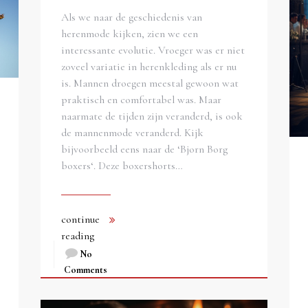
Als we naar de geschiedenis van
herenmode kijken, zien we een
interessante evolutie. Vroeger was er niet
zoveel variatie in herenkleding als er nu
is. Mannen droegen meestal gewoon wat
praktisch en comfortabel was. Maar
naarmate de tijden zijn veranderd, is ook
de mannenmode veranderd. Kijk
bijvoorbeeld eens naar de ‘Bjorn Borg
boxers‘. Deze boxershorts…
continue
reading
No
Comments