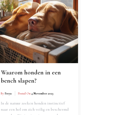
Waarom honden in een
bench slapen?
By
Freya
Posted On
4 November 2023
In de natuur zoeken honden instinctief
naar een hol om zich veilig en beschermd