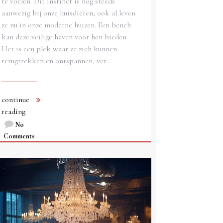
te voelen. Dit instinct is nog steeds
aanwezig bij onze huisdieren, ook al leven
ze nu in onze moderne huizen. Een bench
kan deze veilige haven voor hen bieden.
Het is een plek waar ze zich kunnen
terugtrekken en ontspannen, ver…
continue
reading
No
Comments