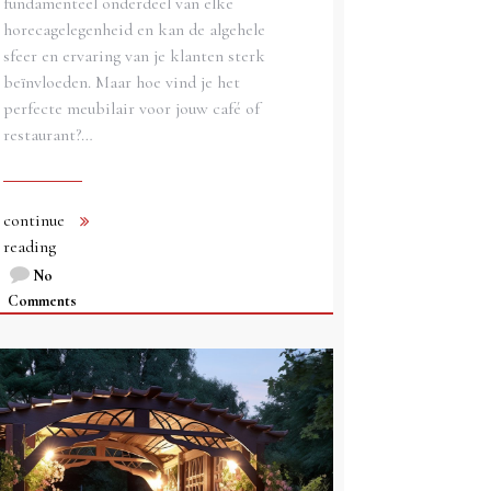
fundamenteel onderdeel van elke
horecagelegenheid en kan de algehele
sfeer en ervaring van je klanten sterk
beïnvloeden. Maar hoe vind je het
perfecte meubilair voor jouw café of
restaurant?…
continue
reading
No
Comments