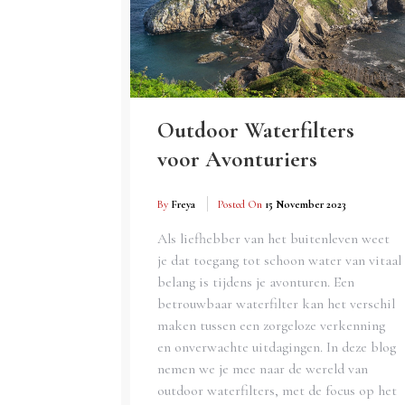
Outdoor Waterfilters
voor Avonturiers
By
Freya
Posted On
15 November 2023
Als liefhebber van het buitenleven weet
je dat toegang tot schoon water van vitaal
belang is tijdens je avonturen. Een
betrouwbaar waterfilter kan het verschil
maken tussen een zorgeloze verkenning
en onverwachte uitdagingen. In deze blog
nemen we je mee naar de wereld van
outdoor waterfilters, met de focus op het