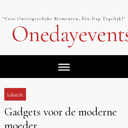
Skip
to
content
"Voor Onvergetelijke Momenten, Één Dag Tegelijk!"
Onedayevent
Lifestyle
Gadgets voor de moderne
moeder