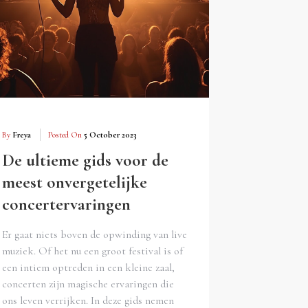
By
Freya
Posted On
5 October 2023
De ultieme gids voor de
meest onvergetelijke
concertervaringen
Er gaat niets boven de opwinding van live
muziek. Of het nu een groot festival is of
een intiem optreden in een kleine zaal,
concerten zijn magische ervaringen die
ons leven verrijken. In deze gids nemen