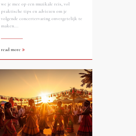
we je mee op een muzikale reis, vol
praktische tips en adviezen om je
volgende concertervaring onvergetelijk te
maken.…
read more