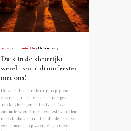
By
Freya
Posted On
4 October 2023
Duik in de kleurrijke
wereld van cultuurfeesten
met ons!
De wereld is een kleurrijk tapijt van
diverse culturen, elk met zijn eigen
unieke vieringen en festivals. Deze
cultuurfeesten zijn een explosie van kleur,
muziek, dans en traditie die de geest van
een gemeenschap weerspiegelen. Ze