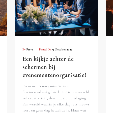
By
Freya
Posted On
9 October 2023
Een kijkje achter de
schermen bij
evenementenorganisatie!
Evenementenorganisatie is een
fascinerend vakgebied. Het is een wereld
vol creativiteit, dynamiek en uitdagingen.
Een wereld waarin je elke dag iets nieuws
leert en geen dag hetzelfde is. Maar wat