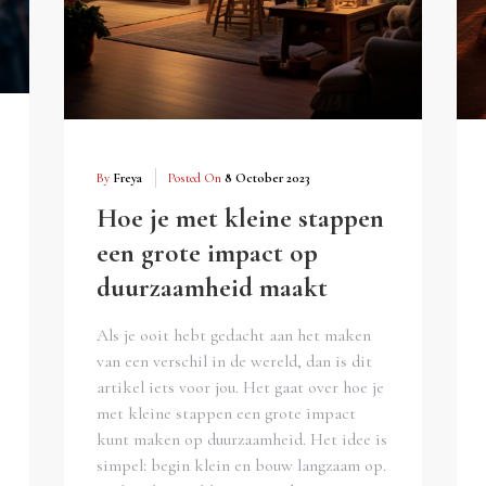
By
Freya
Posted On
8 October 2023
Hoe je met kleine stappen
een grote impact op
duurzaamheid maakt
Als je ooit hebt gedacht aan het maken
van een verschil in de wereld, dan is dit
artikel iets voor jou. Het gaat over hoe je
met kleine stappen een grote impact
kunt maken op duurzaamheid. Het idee is
simpel: begin klein en bouw langzaam op.