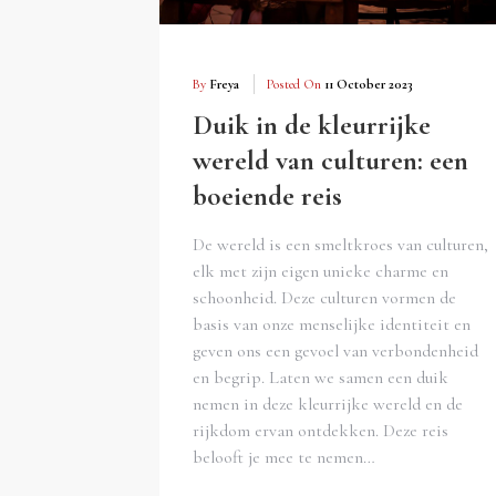
By
Freya
Posted On
11 October 2023
Duik in de kleurrijke
wereld van culturen: een
boeiende reis
De wereld is een smeltkroes van culturen,
elk met zijn eigen unieke charme en
schoonheid. Deze culturen vormen de
basis van onze menselijke identiteit en
geven ons een gevoel van verbondenheid
en begrip. Laten we samen een duik
nemen in deze kleurrijke wereld en de
rijkdom ervan ontdekken. Deze reis
belooft je mee te nemen…