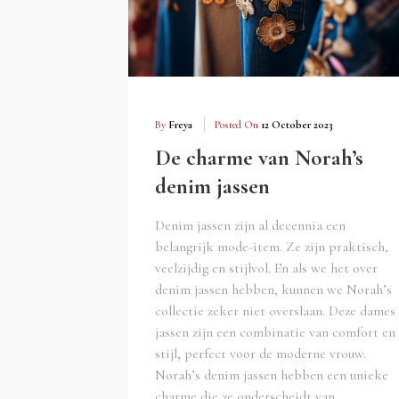
By
Freya
Posted On
12 October 2023
De charme van Norah’s
denim jassen
Denim jassen zijn al decennia een
belangrijk mode-item. Ze zijn praktisch,
veelzijdig en stijlvol. En als we het over
denim jassen hebben, kunnen we Norah’s
collectie zeker niet overslaan. Deze dames
jassen zijn een combinatie van comfort en
stijl, perfect voor de moderne vrouw.
Norah’s denim jassen hebben een unieke
charme die ze onderscheidt van…