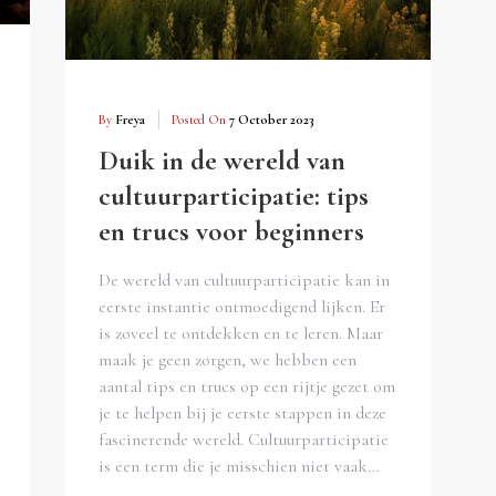
By
Freya
Posted On
7 October 2023
Duik in de wereld van
cultuurparticipatie: tips
en trucs voor beginners
De wereld van cultuurparticipatie kan in
eerste instantie ontmoedigend lijken. Er
is zoveel te ontdekken en te leren. Maar
maak je geen zorgen, we hebben een
aantal tips en trucs op een rijtje gezet om
je te helpen bij je eerste stappen in deze
fascinerende wereld. Cultuurparticipatie
is een term die je misschien niet vaak…