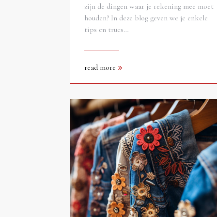
zijn de dingen waar je rekening mee moet
houden? In deze blog geven we je enkele
tips en trucs…
read more