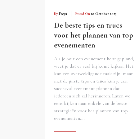
By
Freya
Posted On
10 October 2023
De beste tips en trucs
voor het plannen van top
evenementen
Als je ooit een evenement hebt gepland,
weet je dat er veel bij komt kijken. Het
kan een overweldigende taak zijn, maar
met de juiste tips en trucs kun je een
succesvol evenement plannen dat
iedereen zich zal herinneren. Laten we
eens kijken naar enkele van de beste
strategieën voor het plannen van top
evenementen.…