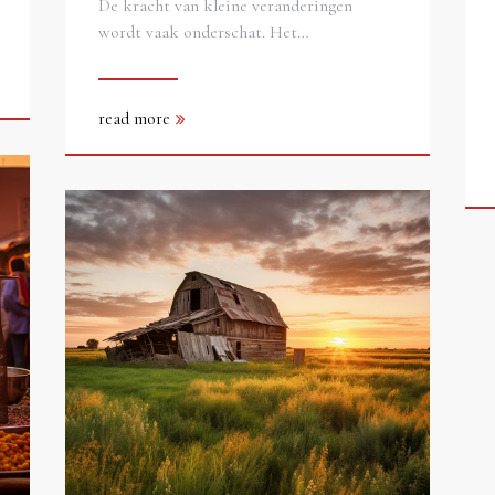
De kracht van kleine veranderingen
wordt vaak onderschat. Het…
read more