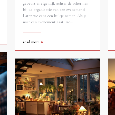
gebeurt er eigenlijk achter de schermen
bij de organisatie van een evenement?
Laten we eens een kijkje nemen. Als je
naar een evenement gaat, zie…
read more