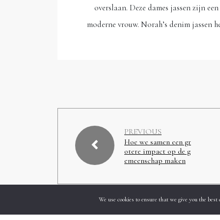
overslaan. Deze dames jassen zijn een
moderne vrouw. Norah’s denim jassen h
PREVIOUS
Hoe we samen een gr
otere impact op de g
emeenschap maken
We use cookies to ensure that we give you the best 