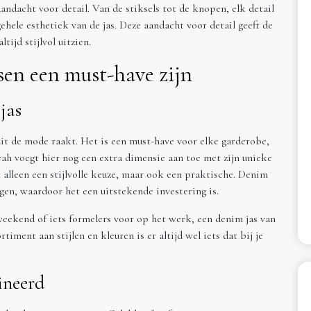
ndacht voor detail. Van de stiksels tot de knopen, elk detail
ehele esthetiek van de jas. Deze aandacht voor detail geeft de
ltijd stijlvol uitzien.
en een must-have zijn
jas
uit de mode raakt. Het is een must-have voor elke garderobe,
h voegt hier nog een extra dimensie aan toe met zijn unieke
alleen een stijlvolle keuze, maar ook een praktische. Denim
gen, waardoor het een uitstekende investering is.
 weekend of iets formelers voor op het werk, een denim jas van
iment aan stijlen en kleuren is er altijd wel iets dat bij je
ineerd