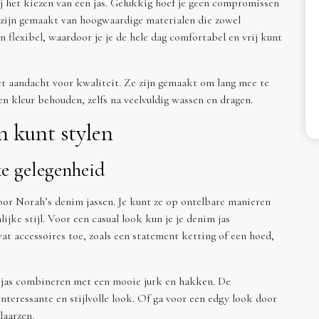
ij het kiezen van een jas. Gelukkig hoef je geen compromissen
n zijn gemaakt van hoogwaardige materialen die zowel
n flexibel, waardoor je je de hele dag comfortabel en vrij kunt
 aandacht voor kwaliteit. Ze zijn gemaakt om lang mee te
n kleur behouden, zelfs na veelvuldig wassen en dragen.
n kunt stylen
ke gelegenheid
voor Norah’s denim jassen. Je kunt ze op ontelbare manieren
ijke stijl. Voor een casual look kun je je denim jas
t accessoires toe, zoals een statement ketting of een hoed,
 jas combineren met een mooie jurk en hakken. De
interessante en stijlvolle look. Of ga voor een edgy look door
laarzen.