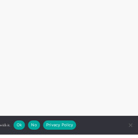
Ok
No
Privacy Policy
with it.