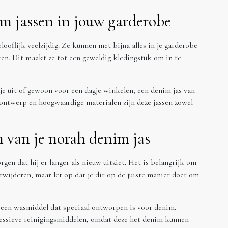
im jassen in jouw garderobe
elooflijk veelzijdig. Ze kunnen met bijna alles in je garderobe
en. Dit maakt ze tot een geweldig kledingstuk om in te
dje uit of gewoon voor een dagje winkelen, een denim jas van
 ontwerp en hoogwaardige materialen zijn deze jassen zowel
 van je norah denim jas
gen dat hij er langer als nieuw uitziet. Het is belangrijk om
erwijderen, maar let op dat je dit op de juiste manier doet om
k een wasmiddel dat speciaal ontworpen is voor denim.
essieve reinigingsmiddelen, omdat deze het denim kunnen