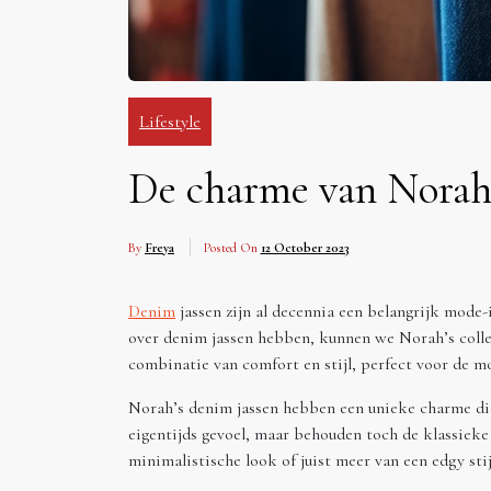
Lifestyle
De charme van Norah’
By
Freya
Posted On
12 October 2023
Denim
jassen zijn al decennia een belangrijk mode-it
over denim jassen hebben, kunnen we Norah’s collec
combinatie van comfort en stijl, perfect voor de m
Norah’s denim jassen hebben een unieke charme di
eigentijds gevoel, maar behouden toch de klassieke 
minimalistische look of juist meer van een edgy stij