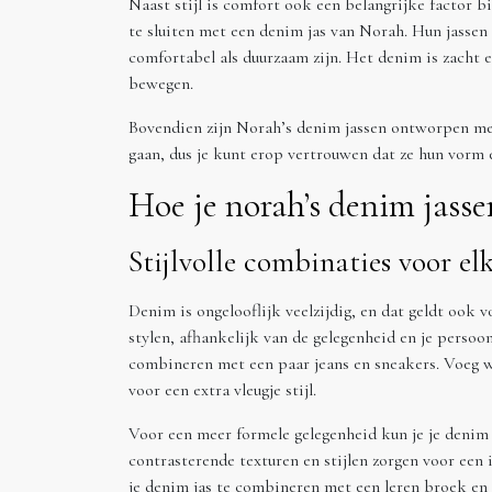
Naast stijl is comfort ook een belangrijke factor b
te sluiten met een denim jas van Norah. Hun jasse
comfortabel als duurzaam zijn. Het denim is zacht e
bewegen.
Bovendien zijn Norah’s denim jassen ontworpen met
gaan, dus je kunt erop vertrouwen dat ze hun vorm e
Hoe je norah’s denim jasse
Stijlvolle combinaties voor el
Denim is ongelooflijk veelzijdig, en dat geldt ook 
stylen, afhankelijk van de gelegenheid en je persoonl
combineren met een paar jeans en sneakers. Voeg wa
voor een extra vleugje stijl.
Voor een meer formele gelegenheid kun je je denim
contrasterende texturen en stijlen zorgen voor een 
je denim jas te combineren met een leren broek en 