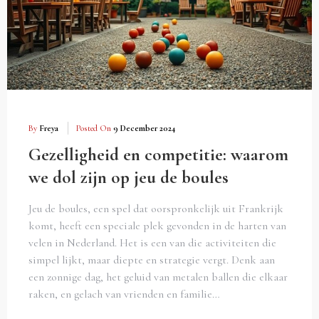
By
Freya
Posted On
9 December 2024
Gezelligheid en competitie: waarom
we dol zijn op jeu de boules
Jeu de boules, een spel dat oorspronkelijk uit Frankrijk
komt, heeft een speciale plek gevonden in de harten van
velen in Nederland. Het is een van die activiteiten die
simpel lijkt, maar diepte en strategie vergt. Denk aan
een zonnige dag, het geluid van metalen ballen die elkaar
raken, en gelach van vrienden en familie…