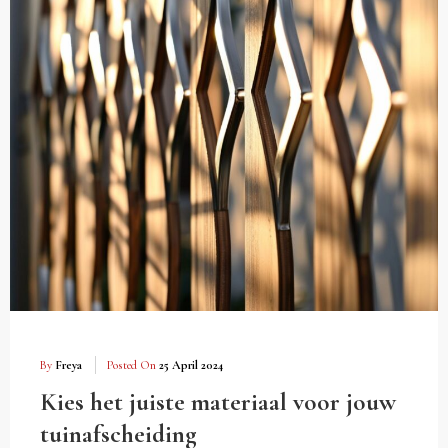
By
Freya
Posted On
25 April 2024
Kies het juiste materiaal voor jouw
tuinafscheiding