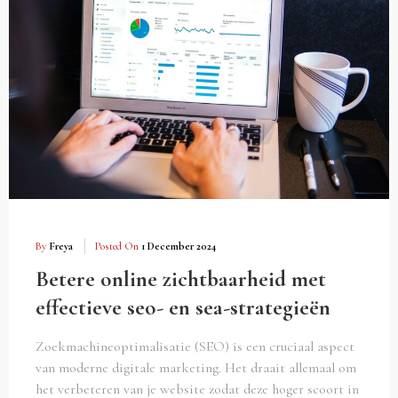
By
Freya
Posted On
1 December 2024
Betere online zichtbaarheid met
effectieve seo- en sea-strategieën
Zoekmachineoptimalisatie (SEO) is een cruciaal aspect
van moderne digitale marketing. Het draait allemaal om
het verbeteren van je website zodat deze hoger scoort in