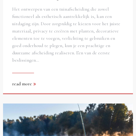
Het ontwerpen van een tuinafscheiding die zowel
functioneel als esthetisch aantrekkelijk is, kan een
uitdaging zijn. Door zorgvuldig te kiezen voor het juiste
materiaal, privacy te creëren met planten, decoratieve
elementen toe te voegen, verlichting te gebruiken en
goed onderhoud te plegen, kun je een prachtige en
duurzame afscheiding realiseren. Een van de eerste
beslissingen…
read more