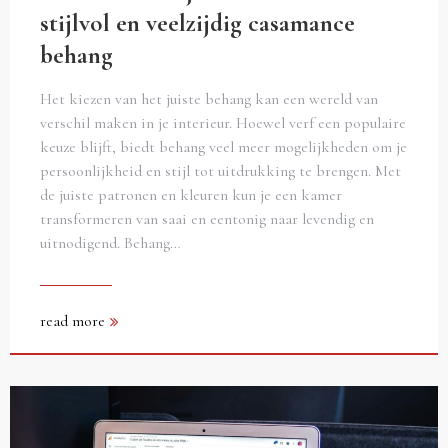
stijlvol en veelzijdig casamance
behang
Het kiezen van het juiste behang kan een wereld van
verschil maken in je interieur. Hoewel verf een populaire
keuze blijft, biedt behang veel meer mogelijkheden om je
persoonlijkheid en stijl tot uitdrukking te brengen. Met
de juiste patronen en kleuren kun je een kamer
transformeren van saai en eentonig naar levendig en
uitnodigend. Behang…
read more