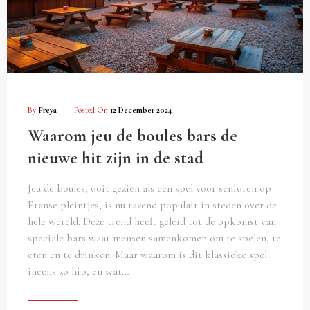
By
Freya
Posted On
12 December 2024
Waarom jeu de boules bars de
nieuwe hit zijn in de stad
Jeu de boules, ooit gezien als een spel voor senioren op
Franse pleintjes, is nu razend populair in steden over de
hele wereld. Deze trend heeft geleid tot de opkomst van
speciale bars waar mensen samenkomen om te spelen, te
eten en te drinken. Maar waarom is dit klassieke spel
ineens zo hip, en wat…