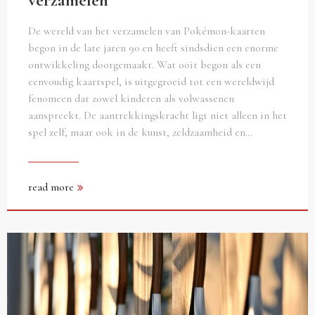
verzamelen
De wereld van het verzamelen van Pokémon-kaarten
begon in de late jaren 90 en heeft sindsdien een enorme
ontwikkeling doorgemaakt. Wat ooit begon als een
eenvoudig kaartspel, is uitgegroeid tot een wereldwijd
fenomeen dat zowel kinderen als volwassenen
aanspreekt. De aantrekkingskracht ligt niet alleen in het
spel zelf, maar ook in de kunst, zeldzaamheid en…
read more