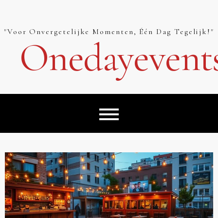
Skip
to
content
"Voor Onvergetelijke Momenten, Één Dag Tegelijk!"
Onedayevent