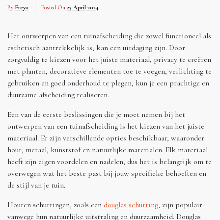
By
Freya
Posted On
25 April 2024
Het ontwerpen van een tuinafscheiding die zowel functioneel als
esthetisch aantrekkelijk is, kan een uitdaging zijn. Door
zorgvuldig te kiezen voor het juiste materiaal, privacy te creëren
met planten, decoratieve elementen toe te voegen, verlichting te
gebruiken en goed onderhoud te plegen, kun je een prachtige en
duurzame afscheiding realiseren.
Een van de eerste beslissingen die je moet nemen bij het
ontwerpen van een tuinafscheiding is het kiezen van het juiste
materiaal. Er zijn verschillende opties beschikbaar, waaronder
hout, metaal, kunststof en natuurlijke materialen. Elk materiaal
heeft zijn eigen voordelen en nadelen, dus het is belangrijk om te
overwegen wat het beste past bij jouw specifieke behoeften en
de stijl van je tuin.
Houten schuttingen, zoals een
douglas schutting
, zijn populair
vanwege hun natuurlijke uitstraling en duurzaamheid. Douglas