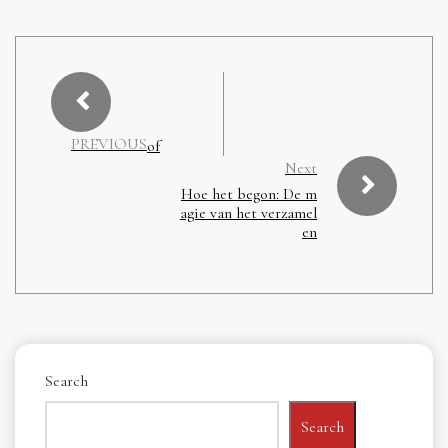
PREVIOUS
of
Next
Hoe het begon: De m
agie van het verzamel
en
Search
Search