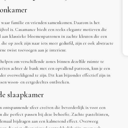
oonkamer
 waar familie en vrienden samenkomen. Daarom is het
ijlvol is. Casamance biedt een reeks elegante motieven die
 aan klassieke bloemenpatronen in zachte kleuren die een
 die op zoek zijn naar iets meer gedurfd, zijn er ook abstracte
e twist toevoegen aan je interieur.
elpen om verschillende zones binnen dezelfde ruimte te
reëren achter de bank met een opvallend patroon, kun je een
r overweldigend te zijn. Dit kan bijzonder effectief zijn in
ssen woon- en eetgedeeltes ontbreken.
de slaapkamer
en ontspannende sfeer creëren die bevorderlijk is voor een
 die perfect passen bij deze behoefte. Zachte pasteltinten,
llemaal bijdragen aan een kalmerend effect. Overweeg