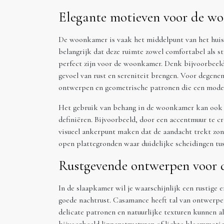
Elegante motieven voor de w
De woonkamer is vaak het middelpunt van het huis
belangrijk dat deze ruimte zowel comfortabel als st
perfect zijn voor de woonkamer. Denk bijvoorbeeld
gevoel van rust en sereniteit brengen. Voor degenen
ontwerpen en geometrische patronen die een modern
Het gebruik van behang in de woonkamer kan ook h
definiëren. Bijvoorbeeld, door een accentmuur te c
visueel ankerpunt maken dat de aandacht trekt zonde
open plattegronden waar duidelijke scheidingen tu
Rustgevende ontwerpen voor 
In de slaapkamer wil je waarschijnlijk een rustige 
goede nachtrust. Casamance heeft tal van ontwerpen
delicate patronen en natuurlijke texturen kunnen a