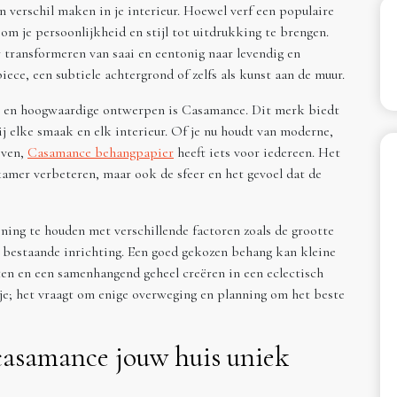
n verschil maken in je interieur. Hoewel verf een populaire
om je persoonlijkheid en stijl tot uitdrukking te brengen.
 transformeren van saai en eentonig naar levendig en
ece, een subtiele achtergrond of zelfs als kunst aan de muur.
e en hoogwaardige ontwerpen is Casamance. Dit merk biedt
bij elke smaak en elk interieur. Of je nu houdt van moderne,
even,
Casamance behangpapier
heeft iets voor iedereen. Het
kamer verbeteren, maar ook de sfeer en het gevoel dat de
ening te houden met verschillende factoren zoals de grootte
de bestaande inrichting. Een goed gekozen behang kan kleine
ten en een samenhangend geheel creëren in een eclectisch
sje; het vraagt om enige overweging en planning om het beste
asamance jouw huis uniek