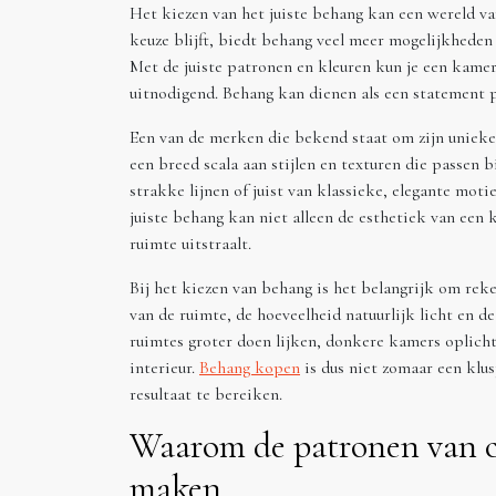
Het kiezen van het juiste behang kan een wereld va
keuze blijft, biedt behang veel meer mogelijkheden 
Met de juiste patronen en kleuren kun je een kamer
uitnodigend. Behang kan dienen als een statement pi
Een van de merken die bekend staat om zijn uniek
een breed scala aan stijlen en texturen die passen 
strakke lijnen of juist van klassieke, elegante moti
juiste behang kan niet alleen de esthetiek van een 
ruimte uitstraalt.
Bij het kiezen van behang is het belangrijk om rek
van de ruimte, de hoeveelheid natuurlijk licht en 
ruimtes groter doen lijken, donkere kamers oplich
interieur.
Behang kopen
is dus niet zomaar een klu
resultaat te bereiken.
Waarom de patronen van c
maken