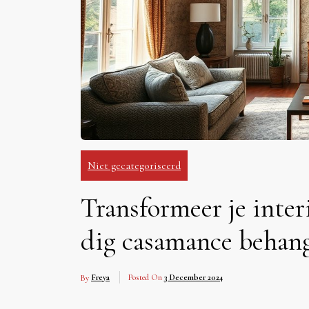
Niet gecategoriseerd
Transformeer je interi
dig casamance behan
By
Freya
Posted On
3 December 2024