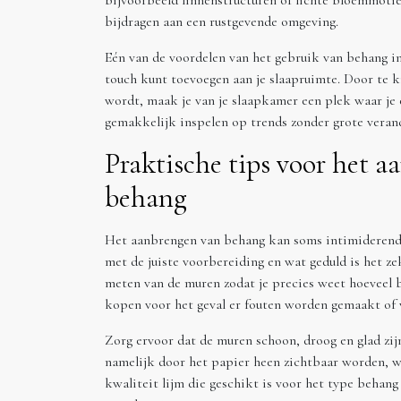
bijvoorbeeld linnenstructuren of lichte bloemmotiev
bijdragen aan een rustgevende omgeving.
Eén van de voordelen van het gebruik van behang in
touch kunt toevoegen aan je slaapruimte. Door te ki
wordt, maak je van je slaapkamer een plek waar je
gemakkelijk inspelen op trends zonder grote verand
Praktische tips voor het 
behang
Het aanbrengen van behang kan soms intimiderend li
met de juiste voorbereiding en wat geduld is het ze
meten van de muren zodat je precies weet hoeveel b
kopen voor het geval er fouten worden gemaakt of 
Zorg ervoor dat de muren schoon, droog en glad zi
namelijk door het papier heen zichtbaar worden, w
kwaliteit lijm die geschikt is voor het type behang