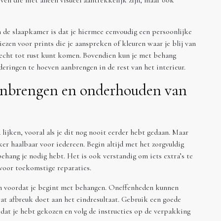
en die niet alleen visueel aantrekkelijk zijn, maar ook
 de slaapkamer is dat je hiermee eenvoudig een persoonlijke
ezen voor prints die je aanspreken of kleuren waar je blij van
 echt tot rust kunt komen. Bovendien kun je met behang
eringen te hoeven aanbrengen in de rest van het interieur.
aanbrengen en onderhouden van
jken, vooral als je dit nog nooit eerder hebt gedaan. Maar
ker haalbaar voor iedereen. Begin altijd met het zorgvuldig
ehang je nodig hebt. Het is ook verstandig om iets extra’s te
voor toekomstige reparaties.
jn voordat je begint met behangen. Oneffenheden kunnen
at afbreuk doet aan het eindresultaat. Gebruik een goede
 dat je hebt gekozen en volg de instructies op de verpakking