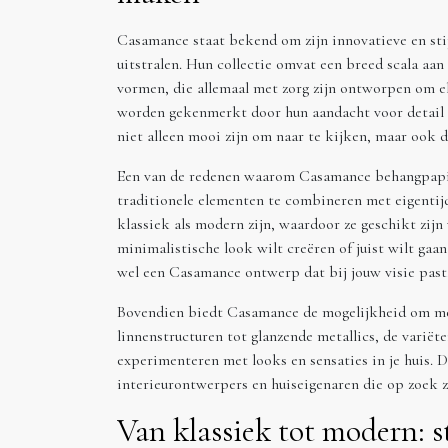
Casamance staat bekend om zijn innovatieve en stij
uitstralen. Hun collectie omvat een breed scala aan
vormen, die allemaal met zorg zijn ontworpen om 
worden gekenmerkt door hun aandacht voor detail 
niet alleen mooi zijn om naar te kijken, maar ook 
Een van de redenen waarom Casamance behangpapier
traditionele elementen te combineren met eigentijd
klassiek als modern zijn, waardoor ze geschikt zijn 
minimalistische look wilt creëren of juist wilt gaan 
wel een Casamance ontwerp dat bij jouw visie past
Bovendien biedt Casamance de mogelijkheid om met 
linnenstructuren tot glanzende metallics, de variëte
experimenteren met looks en sensaties in je huis. D
interieurontwerpers en huiseigenaren die op zoek zi
Van klassiek tot modern: st