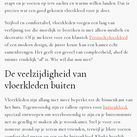
stapt en je voeten op iets zachts en warms willen landen. Dat is
precies wat een goed gekozen vloerkleed voor je doet.
Stijlvol en comfortabel, vloerkleden voegen een laag van
verfijning toe die moeilijk te bereiken is met alleen meubels en
decoratie. Of je nu kiest voor een klassiek
Perzisch vloerkleed
of een modern design, de juiste keuze kan een kamer echt
samenbrengen. Het geeft een gevoel van compleetheid, alsof de
ruimte eindelijk ‘af’ is. Wie wil dat nou niet?
De veelzijdigheid van
vloerkleden buiten
Vloerkleden zijn allang niet meer beperkt tot de binnenkant van
het huis. Tegenwoordig zijn er talloze opties voor
buitenkleed
,
speciaal ontworpen om weerbestendig te zijn en je buitenruimte
net zo gezellig te maken als je woonkamer. Stel je voor: een
zomerse avond op je terras met vrienden, terwijl je blote voeten
comfortabel rusten op een zacht buitenkleed. Klinkt heerlijk,