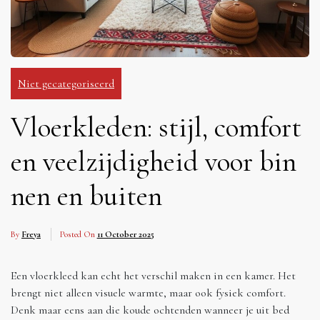
Niet gecategoriseerd
Vloerkleden: stijl, comfort
en veelzijdigheid voor bin
nen en buiten
By
Freya
Posted On
11 October 2025
Een vloerkleed kan echt het verschil maken in een kamer. Het
brengt niet alleen visuele warmte, maar ook fysiek comfort.
Denk maar eens aan die koude ochtenden wanneer je uit bed