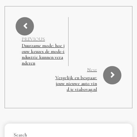
PREVIOUS
Duurzame mode: hoe j
ouw keuzes de mode-i
ndustrie kunnen vera
nderen
Next
Vergelijk en bespaar:
jouw nieuwe auto vin
d je viabovag.nl
Search