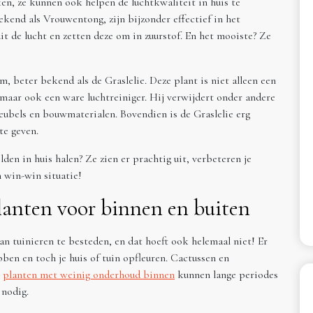
ken, ze kunnen ook helpen de luchtkwaliteit in huis te
ekend als Vrouwentong, zijn bijzonder effectief in het
uit de lucht en zetten deze om in zuurstof. En het mooiste? Ze
 beter bekend als de Graslelie. Deze plant is niet alleen een
, maar ook een ware luchtreiniger. Hij verwijdert onder andere
eubels en bouwmaterialen. Bovendien is de Graslelie erg
te geven.
den in huis halen? Ze zien er prachtig uit, verbeteren je
n win-win situatie!
lanten voor binnen en buiten
aan tuinieren te besteden, en dat hoeft ook helemaal niet! Er
ben en toch je huis of tuin opfleuren. Cactussen en
e
planten met weinig onderhoud binnen
kunnen lange periodes
 nodig.