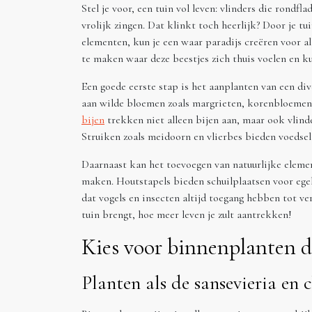
Stel je voor, een tuin vol leven: vlinders die rondf
vrolijk zingen. Dat klinkt toch heerlijk? Door je tu
elementen, kun je een waar paradijs creëren voor al
te maken waar deze beestjes zich thuis voelen en k
Een goede eerste stap is het aanplanten van een di
aan wilde bloemen zoals margrieten, korenbloemen
bijen
trekken niet alleen bijen aan, maar ook vlinde
Struiken zoals meidoorn en vlierbes bieden voedsel
Daarnaast kan het toevoegen van natuurlijke elemen
maken. Houtstapels bieden schuilplaatsen voor egel
dat vogels en insecten altijd toegang hebben tot vers
tuin brengt, hoe meer leven je zult aantrekken!
Kies voor binnenplanten di
Planten als de sansevieria en