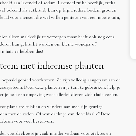
rbeeld aan lavendel of sedum. Lavendel ruikt heerlijk, trekt
wel bekend als vetkruid, kan op bijna iedere bodem groeien
ideaal voor mensen die wel willen genieten van een mooie tuin,
 niet alleen makkelijk te verzorgen maar heeft ook nog eens
aderen kan gebruikt worden om kleine wondjes of
in huis te hebben dus!
steem met inheemse planten
n bepaald gebied voorkomen. Ze zijn volledig aangepast aan de
cosysteem. Door deze planten in je tuin te gebruiken, help je
er je ook een omgeving waar allerlei dieren zich thuis voelen.
ze plant trekt bijen en vlinders aan met zijn geurige
eden met de zaden. Of wat dacht je van de veldsalie? Deze
arbron voor veel bestuivers.
er voordeel: ze zijn vaak minder vatbaar voor ziektes en