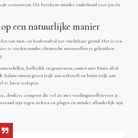
lokale ecosysteem. Dit betekent minder onderhoud voor jou én
 op een natuurlijke manier
clen van tuin- en keukenafval tot vruchtbare grond. Het is een
nier te voeden zonder chemische meststoffen te gebruiken.
g.
oenteschillen, koffiedik en grasresten, samen met bruin afval
e balans tussen groen (rijk aan stikstof) en bruin (rijk aan
l te laten verlopen.
jke, donkere compost die vol zit met voedingsstoffen voor je
estand zijn tegen ziektes en plagen én minder afhankelijk zijn