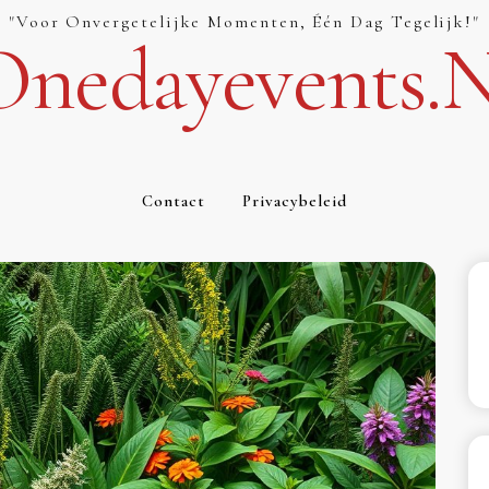
"Voor Onvergetelijke Momenten, Één Dag Tegelijk!"
Onedayevents.n
Contact
Privacybeleid