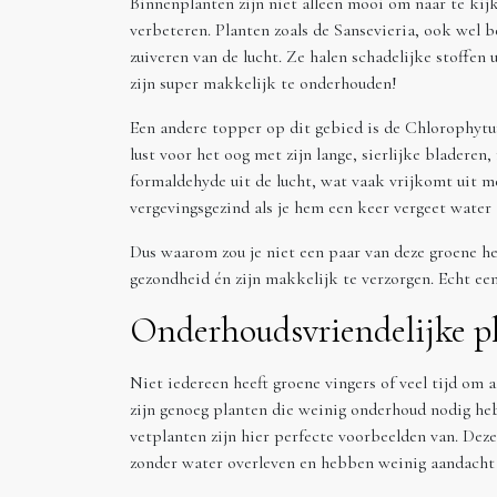
Binnenplanten zijn niet alleen mooi om naar te kij
verbeteren. Planten zoals de Sansevieria, ook wel b
zuiveren van de lucht. Ze halen schadelijke stoffen 
zijn super makkelijk te onderhouden!
Een andere topper op dit gebied is de Chlorophytum,
lust voor het oog met zijn lange, sierlijke bladeren
formaldehyde uit de lucht, wat vaak vrijkomt uit m
vergevingsgezind als je hem een keer vergeet water 
Dus waarom zou je niet een paar van deze groene hel
gezondheid én zijn makkelijk te verzorgen. Echt ee
Onderhoudsvriendelijke p
Niet iedereen heeft groene vingers of veel tijd om 
zijn genoeg planten die weinig onderhoud nodig heb
vetplanten zijn hier perfecte voorbeelden van. Dez
zonder water overleven en hebben weinig aandacht