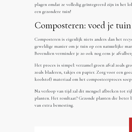
plagen omdat ze volledig geïntegreerd zijn in het 
een gezondere tuin!
Composteren: voed je tuin
Composteren is eigenlijk niets anders dan het recy
geweldige manier om je tuin op een natuurlijke ma
Bovendien verminder je zo ook nog eens je afvalber
Het proces is simpel: verzamel groen afval zoals gr
zoals bladeren, takjes en papier. Zorg voor een goed
koolstof) materiaal om het composteerproces soepe
Na verloop van tijd zal dit mengsel afbreken tot ri
planten. Het resultaat? Gezonde planten die beter b
van extra bemesting.