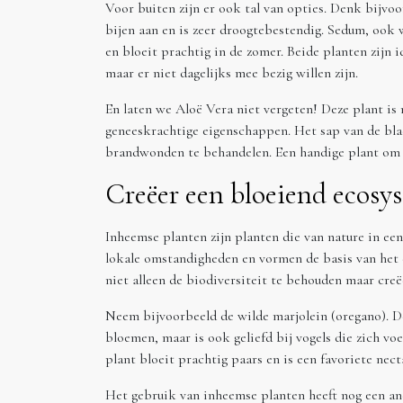
Voor buiten zijn er ook tal van opties. Denk bijvoo
bijen aan en is zeer droogtebestendig. Sedum, ook 
en bloeit prachtig in de zomer. Beide planten zijn 
maar er niet dagelijks mee bezig willen zijn.
En laten we Aloë Vera niet vergeten! Deze plant is
geneeskrachtige eigenschappen. Het sap van de bl
brandwonden te behandelen. Een handige plant om 
Creëer een bloeiend ecosy
Inheemse planten zijn planten die van nature in ee
lokale omstandigheden en vormen de basis van het e
niet alleen de biodiversiteit te behouden maar creë
Neem bijvoorbeeld de wilde marjolein (oregano). De
bloemen, maar is ook geliefd bij vogels die zich vo
plant bloeit prachtig paars en is een favoriete nect
Het gebruik van inheemse planten heeft nog een and