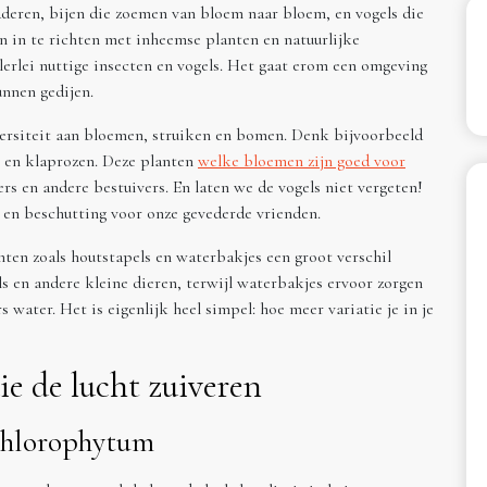
ladderen, bijen die zoemen van bloem naar bloem, en vogels die
in in te richten met inheemse planten en natuurlijke
lerlei nuttige insecten en vogels. Het gaat erom een omgeving
unnen gedijen.
versiteit aan bloemen, struiken en bomen. Denk bijvoorbeeld
 en klaprozen. Deze planten
welke bloemen zijn goed voor
rs en andere bestuivers. En laten we de vogels niet vergeten!
 en beschutting voor onze gevederde vrienden.
ten zoals houtstapels en waterbakjes een groot verschil
s en andere kleine dieren, terwijl waterbakjes ervoor zorgen
 water. Het is eigenlijk heel simpel: hoe meer variatie je in je
e de lucht zuiveren
 chlorophytum