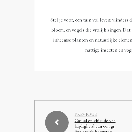
Stel je voor, een tuin vol leven: vlinder
bloem, en vogels die vrolijk zingen. Dat 
inheemse planten en natuurlijke element
nuttige insecten en vo
PREVIOUS
Casual en chic: de vee
lzijdigheid van een gr
ijze broek benutten