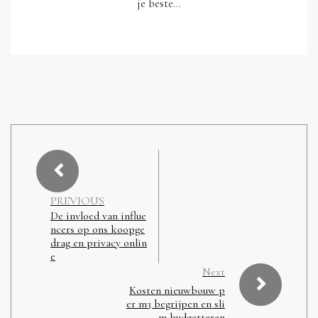
je beste…
PREVIOUS
De invloed van influe
ncers op ons koopge
drag en privacy onlin
e
Next
Kosten nieuwbouw p
er m3 begrijpen en sli
m budgetteren