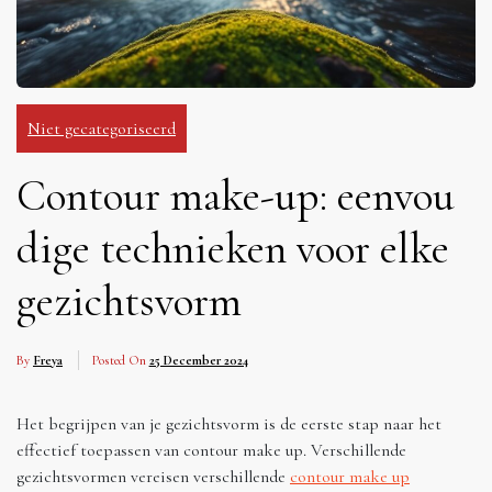
Niet gecategoriseerd
Contour make-up: eenvou
dige technieken voor elke
gezichtsvorm
By
Freya
Posted On
25 December 2024
Het begrijpen van je gezichtsvorm is de eerste stap naar het
effectief toepassen van contour make up. Verschillende
gezichtsvormen vereisen verschillende
contour make up