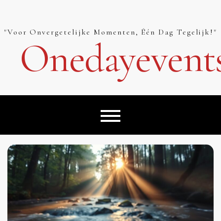
Skip
to
content
"Voor Onvergetelijke Momenten, Één Dag Tegelijk!"
Onedayevent