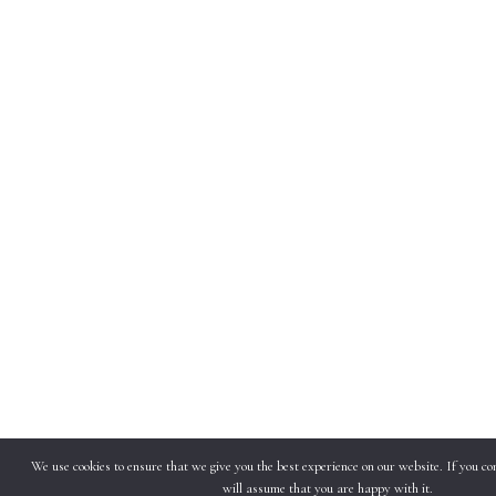
We use cookies to ensure that we give you the best experience on our website. If you con
will assume that you are happy with it.