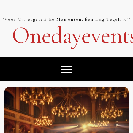
Skip
to
content
"Voor Onvergetelijke Momenten, Één Dag Tegelijk!"
Onedayevent