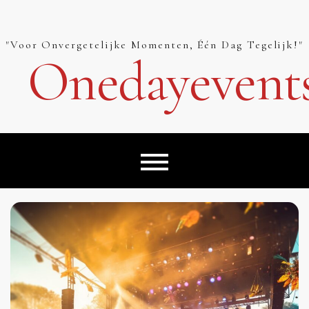
Skip
to
content
"Voor Onvergetelijke Momenten, Één Dag Tegelijk!"
Onedayevent