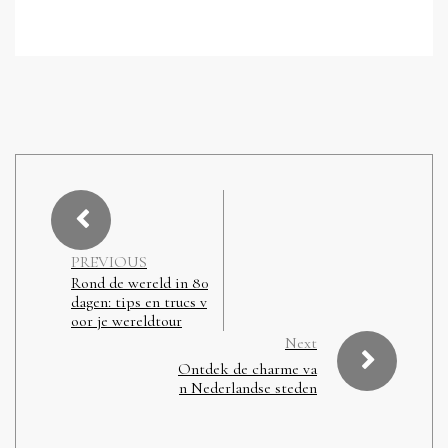
PREVIOUS
Rond de wereld in 80
dagen: tips en trucs v
oor je wereldtour
Next
Ontdek de charme va
n Nederlandse steden