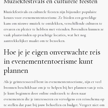
Muziekfestivals en culturele feesten
Muziekfestivals en culturele feesten zijn bijzonder populaire
keuzes voor evenemententoerisme. Ze bieden een geweldige
kans om nieuwe muziek te ontdekken, verschillende culturen te
ervaren en plezier te hebben met vrienden. Bovendien kunnen ze
vaak plaatsvinden op prachtige locaties, wat het nog
aantrekkelijker maakt om te bezoeken.
Hoe je je eigen onverwachte reis
in evenemententoerisme kunt
plannen
Als je geïnteresseerd bent in evenemententoerisme, zijn er veel
bronnen beschikbaar om je te helpen bij het plannen van je reis.
Je kunt beginnen door online onderzoek te doen naar
evenementen die je interesseren en vervolgens een reisschema op
te stellen dat past bij jouw behoeften en budget. Vergeet niet om