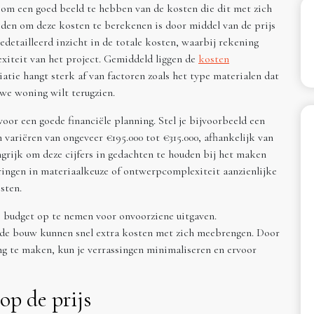
l om een goed beeld te hebben van de kosten die dit met zich
den om deze kosten te berekenen is door middel van de prijs
edetailleerd inzicht in de totale kosten, waarbij rekening
xiteit van het project. Gemiddeld liggen de
kosten
iatie hangt sterk af van factoren zoals het type materialen dat
uwe woning wilt terugzien.
voor een goede financiële planning. Stel je bijvoorbeeld een
variëren van ongeveer €195.000 tot €315.000, afhankelijk van
grijk om deze cijfers in gedachten te houden bij het maken
ringen in materiaalkeuze of ontwerpcomplexiteit aanzienlijke
sten.
je budget op te nemen voor onvoorziene uitgaven.
 de bouw kunnen snel extra kosten met zich meebrengen. Door
ng te maken, kun je verrassingen minimaliseren en ervoor
op de prijs