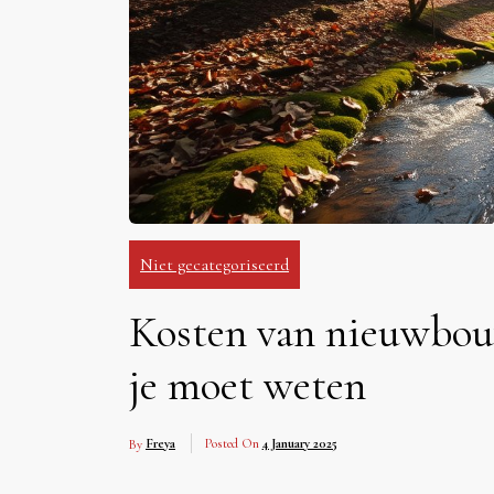
Niet gecategoriseerd
Kosten van nieuwbou
je moet weten
By
Freya
Posted On
4 January 2025