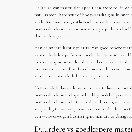
De keuze van materialen speelt een grote rol in de
natuursteen, hardhout of hoogwaardig glas kunnen d
zoals duurzaamheid, esthetische waarde en soms zel
materialen kan dus een investering zijn die zichzel
doorverkoopwaarde.
Aan de andere kant zijn er tal van goedkopere mate
aantrekkelijk zijn. Bijvoorbeeld, het gebruik van 
kosten besparen zonder al te veel concessies te doe
bouwmaterialen of prefab elementen kan eveneens he
solide en aantrekkelijke woning creëert.
Het is ook belangrijk om rekening te houden met 
materialen kunnen bijvoorbeeld gemakkelijker te in
materialen kunnen betere isolatie bieden, wat kan 
zorgvuldig te overwegen welke materialen het beste 
een weloverwogen beslissing nemen die bijdraagt a
Duurdere vs goedkopere mater