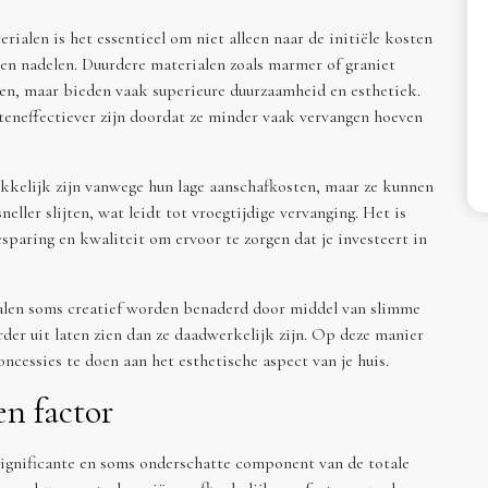
rialen is het essentieel om niet alleen naar de initiële kosten
en nadelen. Duurdere materialen zoals marmer of graniet
en, maar bieden vaak superieure duurzaamheid en esthetiek.
steneffectiever zijn doordat ze minder vaak vervangen hoeven
kelijk zijn vanwege hun lage aanschafkosten, maar ze kunnen
ler slijten, wat leidt tot vroegtijdige vervanging. Het is
sparing en kwaliteit om ervoor te zorgen dat je investeert in
len soms creatief worden benaderd door middel van slimme
er uit laten zien dan ze daadwerkelijk zijn. Op deze manier
oncessies te doen aan het esthetische aspect van je huis.
en factor
ignificante en soms onderschatte component van de totale