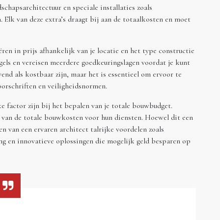
schapsarchitectuur en speciale installaties zoals
 Elk van deze extra’s draagt bij aan de totaalkosten en moet
en in prijs afhankelijk van je locatie en het type constructie
gels en vereisen meerdere goedkeuringslagen voordat je kunt
nd als kostbaar zijn, maar het is essentieel om ervoor te
oorschriften en veiligheidsnormen.
 factor zijn bij het bepalen van je totale bouwbudget.
 van de totale bouwkosten voor hun diensten. Hoewel dit een
en van een ervaren architect talrijke voordelen zoals
ng en innovatieve oplossingen die mogelijk geld besparen op