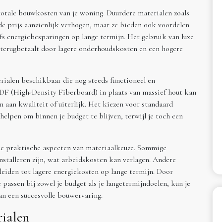
 totale bouwkosten van je woning. Duurdere materialen zoals
e prijs aanzienlijk verhogen, maar ze bieden ook voordelen
fs energiebesparingen op lange termijn. Het gebruik van luxe
f terugbetaalt door lagere onderhoudskosten en een hogere
rialen beschikbaar die nog steeds functioneel en
HDF (High-Density Fiberboard) in plaats van massief hout kan
n aan kwaliteit of uiterlijk. Het kiezen voor standaard
lpen om binnen je budget te blijven, terwijl je toch een
de praktische aspecten van materiaalkeuze. Sommige
stalleren zijn, wat arbeidskosten kan verlagen. Andere
leiden tot lagere energiekosten op lange termijn. Door
passen bij zowel je budget als je langetermijndoelen, kun je
an een succesvolle bouwervaring.
ialen