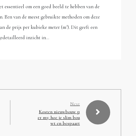
et essentieel om een goed beeld te hebben van de
en. Een van de meest gebruikte methoden om deze
n de prijs per kubieke meter (m³). Dit geeft een
gedetailleerd inzicht in…
Next
Kosten nieuwbouw p
er m3: hoe je slim bou
wt en bespaart