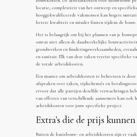
bouwkosten. De arbeidskosten voor nieuwbouw per 
locatie, complexiteit van het ontwerp en specifieke
hooggekwalificeerde vakmensen kan hogere uurtarie
betere kwaliteit en minder fouten tijdens de bouw.
Het is belangrijk om bij het plannen van je bouwp
omvat niet alleen de daadwerkelijke bouwactivite
grondwerken en funderingswerkzaamheden, evenals a
en sanitair. Elk van deze taken vereist specifieke v
de totale arbeidskosten.
Een manier om arbeidskosten te beheersen is door d
afspraken over taken, tijdschema’s en betalingsvo
ervoor dat alle partijen dezelfde verwachtingen he
van offertes van verschillende aannemers kan ook he
arbeidskosten voor jouw specifieke project.
Extra’s die de prijs kunnen
Buiten de basisbouw- en arbeidskosten zijn er vaak