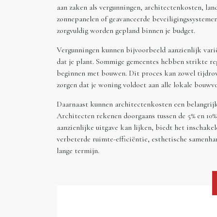
aan zaken als vergunningen, architectenkosten, land
zonnepanelen of geavanceerde beveiligingssystemen.
zorgvuldig worden gepland binnen je budget.
Vergunningen kunnen bijvoorbeeld aanzienlijk variër
dat je plant. Sommige gemeentes hebben strikte re
beginnen met bouwen. Dit proces kan zowel tijdrove
zorgen dat je woning voldoet aan alle lokale bouwv
Daarnaast kunnen architectenkosten een belangrijke
Architecten rekenen doorgaans tussen de 5% en 10%
aanzienlijke uitgave kan lijken, biedt het inschakel
verbeterde ruimte-efficiëntie, esthetische samenha
lange termijn.