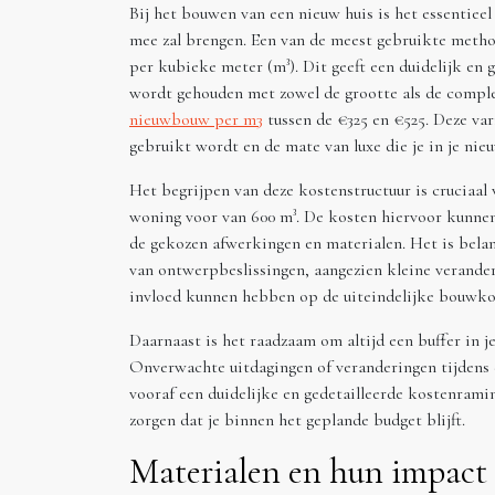
Bij het bouwen van een nieuw huis is het essentiee
mee zal brengen. Een van de meest gebruikte metho
per kubieke meter (m³). Dit geeft een duidelijk en g
wordt gehouden met zowel de grootte als de comple
nieuwbouw per m3
tussen de €325 en €525. Deze var
gebruikt wordt en de mate van luxe die je in je nie
Het begrijpen van deze kostenstructuur is cruciaal 
woning voor van 600 m³. De kosten hiervoor kunnen 
de gekozen afwerkingen en materialen. Het is belan
van ontwerpbeslissingen, aangezien kleine verande
invloed kunnen hebben op de uiteindelijke bouwko
Daarnaast is het raadzaam om altijd een buffer in 
Onverwachte uitdagingen of veranderingen tijdens
vooraf een duidelijke en gedetailleerde kostenrami
zorgen dat je binnen het geplande budget blijft.
Materialen en hun impact 