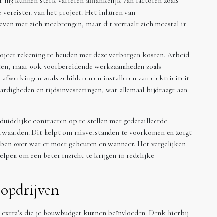
m3 kunnen sterk variëren afhankelijk van factoren zoals
 vereisten van het project. Het inhuren van
ven met zich meebrengen, maar dit vertaalt zich meestal in
roject rekening te houden met deze verborgen kosten. Arbeid
iten, maar ook voorbereidende werkzaamheden zoals
fwerkingen zoals schilderen en installeren van elektriciteit
aardigheden en tijdsinvesteringen, wat allemaal bijdraagt aan
uidelijke contracten op te stellen met gedetailleerde
orwaarden. Dit helpt om misverstanden te voorkomen en zorgt
bben over wat er moet gebeuren en wanneer. Het vergelijken
lpen om een beter inzicht te krijgen in redelijke
 opdrijven
 extra’s die je bouwbudget kunnen beïnvloeden. Denk hierbij